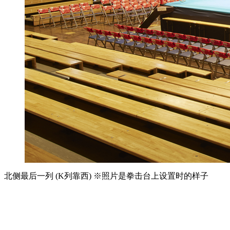
北侧最后一列 (K列靠西) ※照片是拳击台上设置时的样子