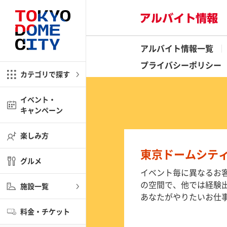
閉じる
閉じる
アルバイト情報一覧
ム
アミューズメント
プライバシーポリシー
カテゴリで探す
ラクションズ
ル
キッズ
イベント・
キャンペーン
楽しみ方
ショップ
OBono!(アソボーノ)
東京ドームシテ
グルメ
融合商業施設
イベント毎に異なるお
パ ラクーア
の空間で、他では経験
施設一覧
ラ
あなたがやりたいお仕
ストラン
料金・チケット
京ドーム