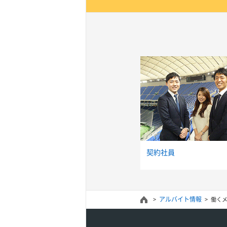
エム エム シアター)
ト後楽園
契約社員
アルバイト情報
働く