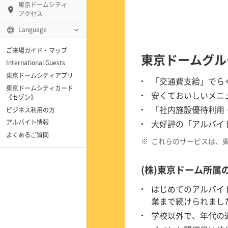
東京ドームシティ
アクセス
Language
ご来場ガイド・マップ
東京ドームグル
テンキュー)
International Guests
東京ドームシティアプリ
「交通費支給」でら
ー アーモ)
東京ドームシティカード
安くておいしいメニ
《セゾン》
「社内施設優待利用
ビジネス利用の方
大好評の「アルバイ
アルバイト情報
「blue-ing!」
よくあるご質問
※
これらのサービスは、
センター
(株)東京ドーム所属
ーバーラウンジ)
はじめてのアルバイ
ケートアリーナ
業まで続けられまし
学校以外で、年代の
スポドリ！