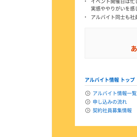
イベント開催日は忙
実感ややりがいを感
タクスル)
アルバイト同士も社
TADIUM TOKYO
N(ゴファン)
ミーツポート
アルバイト情報 トップ
ハイ！エブリバレー)
アニタッチ
アルバイト情報一覧
申し込みの流れ
契約社員募集情報