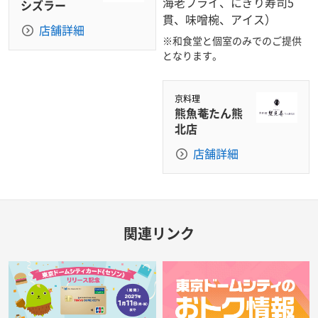
海老フライ、にぎり寿司5
シズラー
貫、味噌椀、アイス）
店舗詳細
※和食堂と個室のみでのご提供
となります。
京料理
熊魚菴たん熊
北店
店舗詳細
関連リンク