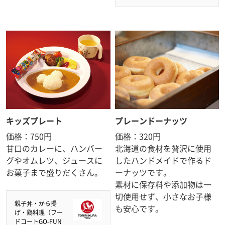
キッズプレート
プレーンドーナッツ
価格：750円
価格：320円
甘口のカレーに、ハンバー
北海道の食材を贅沢に使用
グやオムレツ、ジュースに
したハンドメイドで作るド
お菓子まで盛りだくさん。
ーナッツです。
素材に保存料や添加物は一
切使用せず、小さなお子様
親子丼・から揚
も安心です。
げ・鶏料理（フー
ドコートGO-FUN