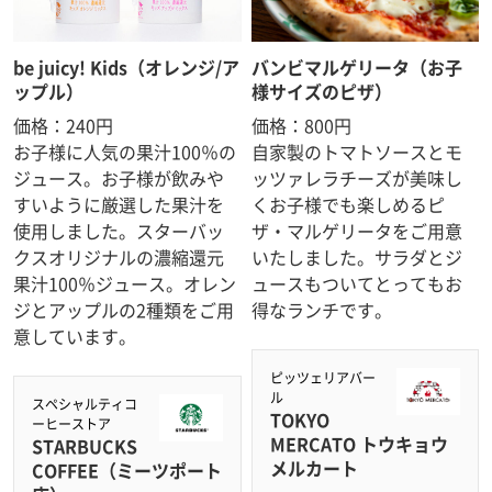
be juicy! Kids（オレンジ/ア
バンビマルゲリータ（お子
ップル）
様サイズのピザ）
価格：240円
価格：800円
お子様に人気の果汁100％の
自家製のトマトソースとモ
ジュース。お子様が飲みや
ッツァレラチーズが美味し
すいように厳選した果汁を
くお子様でも楽しめるピ
使用しました。スターバッ
ザ・マルゲリータをご用意
クスオリジナルの濃縮還元
いたしました。サラダとジ
果汁100％ジュース。オレン
ュースもついてとってもお
ジとアップルの2種類をご用
得なランチです。
意しています。
ピッツェリアバー
ル
スペシャルティコ
TOKYO
ーヒーストア
MERCATO トウキョウ
STARBUCKS
メルカート
COFFEE（ミーツポート