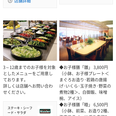
店舗詳細
3～12歳までのお子様を対象
◆お子様膳「雛」 3,800円
としたメニューをご用意し
（小鉢、お子様プレート＜
ております。
まぐろお造り･若鶏の唐揚
詳しくは店舗へお問い合わ
げ･いくら･玉子焼き･野菜の
せください。
煮物2種＞、白御飯、味噌
椀、アイス）
◆お子様膳「睦」 6,500円
ステーキ・シーフ
（小鉢、前菜、お造り2種、
ード・サラダ