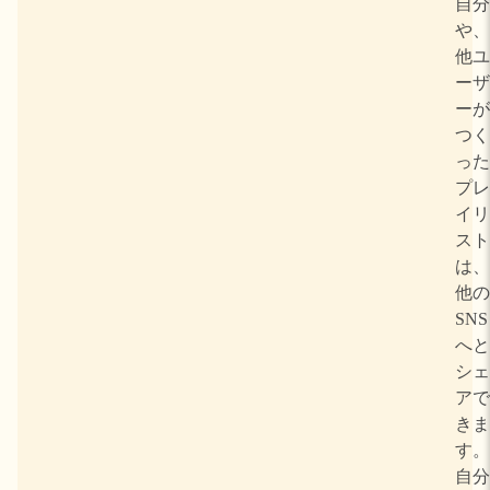
自分
や、
他ユ
ーザ
ーが
つく
った
プレ
イリ
スト
は、
他の
SNS
へと
シェ
アで
きま
す。
自分