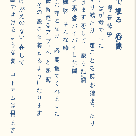
お互いを編んでゆけるような空間を、コトアムは目指します。
作者と読者。かけがえのない存在として
あなたとその愛しさを共有できるようになります。
時を経て、手軽に持ち運べるアプリへと形を変え、
ことばがお守りとなり、心の隙間を埋めてくれました。
少し、心に隙間風が吹く。そんな時に
ふと帰り道、友人や恋人とバイバイした瞬間。
家族に「行ってきます」をして、家から出た瞬間。
疲れて心がすり減ったり、嫌なことを前に心が縮こまったり。
本の中のことばが救いでした。
思い返すと、日々を生き抜く中で、
ことばで埋まる、心の隙間。