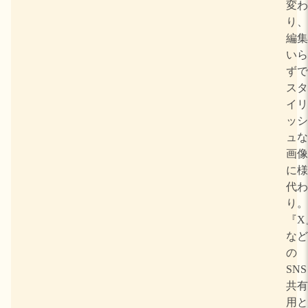
変わ
り、
編集
いら
ずで
スタ
イリ
ッシ
ュな
画像
に様
代わ
り。
『X
など
の
SNS
共有
用と