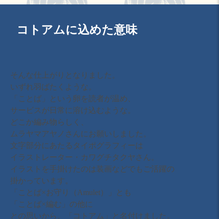
コトアムに込めた意味
そんな仕上がりとなりました。
いずれ羽ばたくような。
「ことば」という卵を読者が温め、
サービスが日常に溶け込むような。
どこか編み物らしく、
ムラヤマアヤノさんにお願いしました。
文字部分にあたるタイポグラフィーは
イラストレーター・カワグチタクヤさん。
イラストを手掛けたのは装画などでもご活躍の
掛かっています。
「ことば×お守り（Amulet）」とも
「ことば×編む」の他に
との思いから、「コトアム」と名付けました。