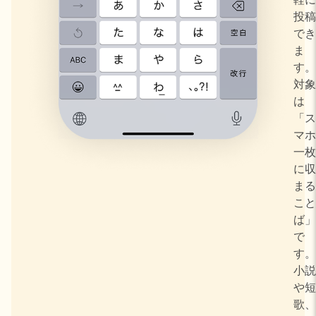
投稿
でき
ま
す。
対象
は
「ス
マホ
一枚
に収
まる
こと
ば」
で
す。
小説
や短
歌、