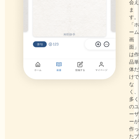
会え
ま
す。
「ホ
ーム
画
面」
は作
品単
体だ
けで
な
く、
多く
のユ
ーザ
ーが
作っ
たプ