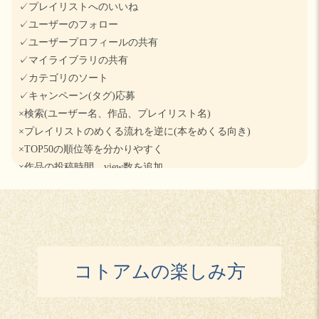
✓プレイリストへのいいね
✓ユーザーのフォロー
✓ユーザープロフィールの共有
✓マイライブラリの共有
✓カテゴリのソート
✓キャンペーン(タグ)応募
×検索(ユーザー名、作品、プレイリスト名)
×プレイリストのめくる流れを逆に(本をめくる向き)
×TOP50の順位等を分かりやすく
×作品の投稿時間、view数を追加
×プロフィールでのユーザー名の全文表示
×プロフィールにプレイリスト数、作品投稿数を追加
×ユーザーレコメンド
×創作者への還元
×フォント拡張
コトアムの楽しみ方
×作品文章のDL、csv出力
×作品の非公開
×広告(企業向け)