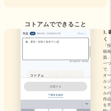
コトアムでできること
1. 
く
「投
稿画
面」
一つ
で、
オー
ルジ
ャン
ルの
作品
を手
軽に