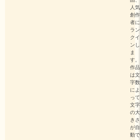
人気
創作
者に
ラン
クイ
ンし
ま
す。
作品
は文
字数
によ
って
文字
の大
きさ
が自
動で