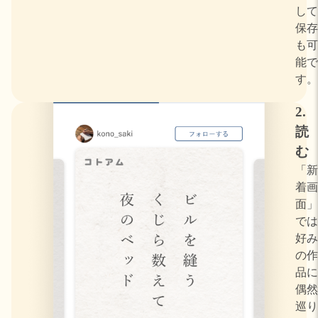
して
保存
も可
能で
す。
2.
読
む
「新
着画
面」
では
好み
の作
品に
偶然
巡り