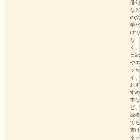
俳句
など
の文
学だ
けで
な
く、
日記
やエ
ッセ
イ、
おす
すめ
本な
ど、
読者
でも
書け
るジ