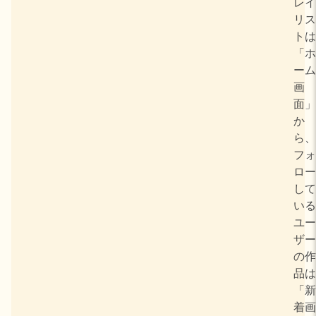
レイ
リス
トは
「ホ
ーム
画
面」
か
ら、
フォ
ロー
して
いる
ユー
ザー
の作
品は
「新
着画