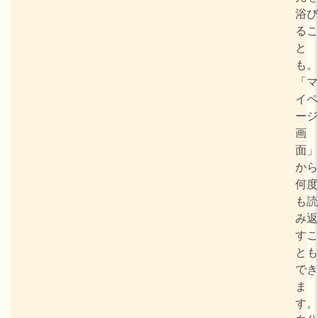
浴び
るこ
と
も。
「マ
イペ
ージ
画
面」
から
何度
も読
み返
すこ
とも
でき
ま
す。