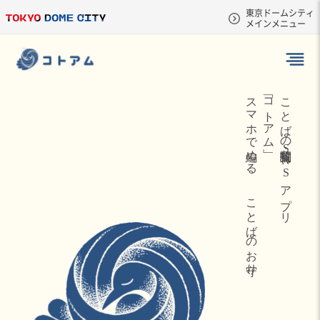
東京ドームシティ
メインメニュー
スマホで編める、
「コトアム」
ことばの投稿・閲覧
SNS
アプリ
ことばのお守り。