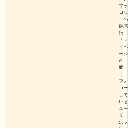
フォ
ロワ
ーの
確認
は
「マ
イペ
ージ
画
面」
で。
フォ
ロー
して
いる
ユー
ザー
のプ