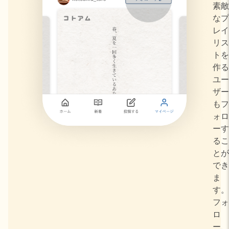
素敵
なプ
レイ
リス
トを
作る
ユー
ザー
もフ
ォロ
ーす
るこ
とが
でき
ま
す。
フォ
ロ
ー、