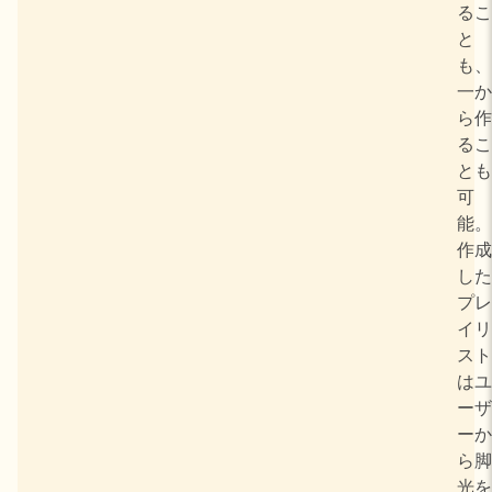
るこ
と
も、
一か
ら作
るこ
とも
可
能。
作成
した
プレ
イリ
スト
はユ
ーザ
ーか
ら脚
光を