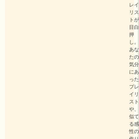
レイ
リス
トが
目白
押
し。
あな
たの
気分
にあ
った
プレ
イリ
スト
や、
似て
る感
性の
作り