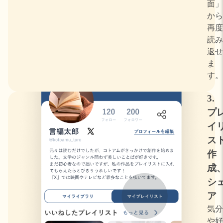
面」
から
再度
読み
返せ
ま
す。
3.
プ
イ
ス
作
成
シ
ア
気分
や好