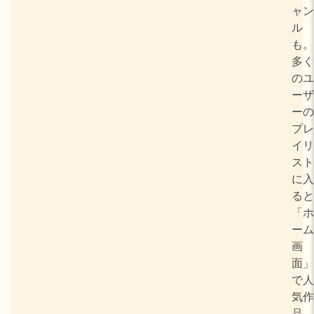
ャン
ル
も。
多く
のユ
ーザ
ーの
プレ
イリ
スト
に入
ると
「ホ
ーム
画
面」
で人
気作
品、