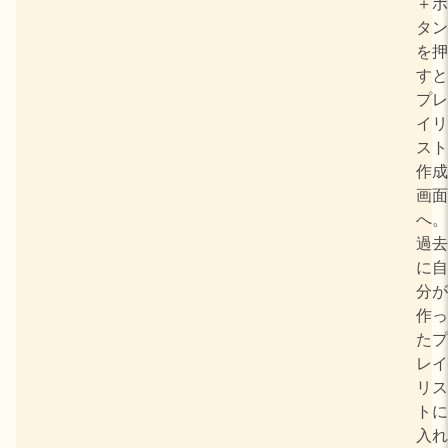
＋ボ
タン
を押
すと
プレ
イリ
スト
作成
画面
へ。
過去
に自
分が
作っ
たプ
レイ
リス
トに
入れ