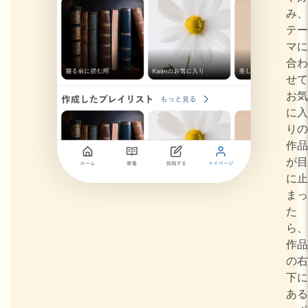
み、
テー
マに
合わ
せて
お気
に入
りの
作品
が目
に止
まっ
た
ら、
作品
の右
下に
ある