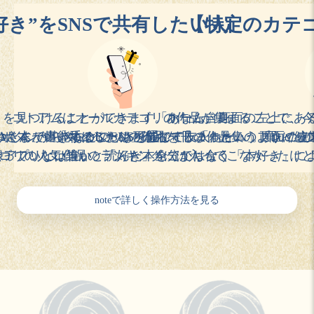
×広告(作者等のユーザー向け)
好き”をSNSで共有したい人向け】
【特定のカテ
×広告非表示
×プレイリスト閲覧期間制限
(課金により期間無期限に)
and more･･･
※×は今後できるようになることです。
アップデートで検討中の一
りを見つけることができます。あなた自身の「好き」や
コトアムはオールカテゴリの作品が集まることで、
「ホーム」画面の左上にあ
例であり、
予告なく変更になる場合がございます。
機
ボタンからXなどのSNSを通じて友人たちと共有するこ
ゆくまで堪能することも可能です。「ホーム」画面の左
ていた本、いいねはしたけど忘れてしまった･･･。買い
Aさんが書き手のBさんの作品を「○○」というプレイ
「マイページ」から一冊の作品集のように編
会っていない誰かと「好き」を分かち合うきっかけにな
ゴリの人気作品のランキングには入ってこなかったけ
録アプリとは違い、読んだ本全てではなく「本好き」に
noteで詳しく操作方法を見る