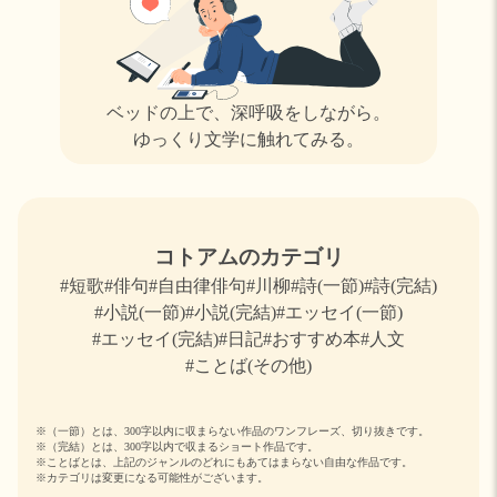
ベッドの上で、深呼吸をしながら。
ゆっくり文学に触れてみる。
コトアムのカテゴリ
#短歌
#俳句
#自由律俳句
#川柳
#詩(一節)
#詩(完結)
#小説(一節)
#小説(完結)
#エッセイ(一節)
#エッセイ(完結)
#日記
#おすすめ本
#人文
#ことば(その他)
※（一節）とは、300字以内に収まらない作品のワンフレーズ、切り抜きです。
※（完結）とは、300字以内で収まるショート作品です。
※ことばとは、上記のジャンルのどれにもあてはまらない自由な作品です。
※カテゴリは変更になる可能性がございます。