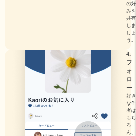
の好
みを
共有
しま
しょ
う。
4.
フ
ォ
ロ
ー
好き
な作
者は
もち
ろ
ん、