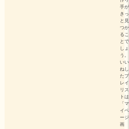
手が
きっ
と見
つか
るこ
とで
しょ
う。
いい
ねし
たプ
レイ
リス
トは
「マ
イペ
ージ
画