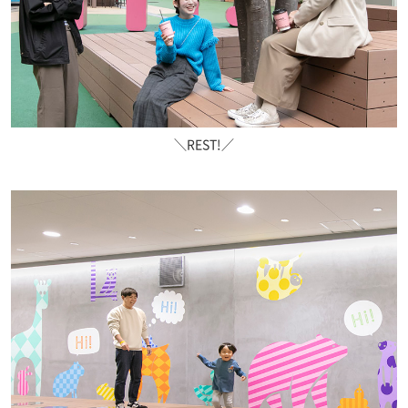
＼REST!／