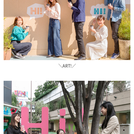
＼ART!／