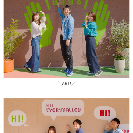
＼ART!／