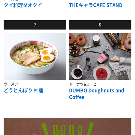
タイ料理ダオタイ
THEキャラCAFE STAND
7
8
ラーメン
ドーナツ&コーヒー
どうとんぼり 神座
DUMBO Doughnuts and
Coffee