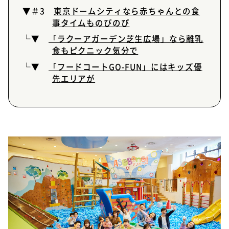
▼＃3
東京ドームシティなら赤ちゃんとの食
事タイムものびのび
└▼
「ラクーアガーデン芝生広場」なら離乳
食もピクニック気分で
└▼
「フードコートGO-FUN」にはキッズ優
先エリアが