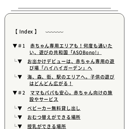
【 Index 】
▼＃1
赤ちゃん専用エリアも！何度も通いた
い、遊びの共和国「ASOBono!」
└▼
お出かけデビューは、赤ちゃん専用の遊
び場「ハイハイガーデン」へ
└▼
海、森、街、駅のエリアへ。子供の遊び
はどんどん広がる！
▼＃2
ママもパパも安心。赤ちゃん向けの施
設やサービス
└▼
ベビーカー無料貸し出し
└▼
おむつ替えができる場所
└▼
授乳ができる場所