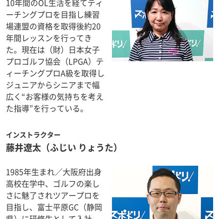
10年間のOL生活を経てティ
ーチングプロを目指し練習
場連盟の資格を取得後約20
年間レッスンを行ってき
た。現在は（財）日本女子
プロゴルフ協会（LPGA）テ
ィーチングプロA級を取得し
ジュニアからシニアまで幅
広く“お客様の気持ちを考え
た指導”を行っている。
インストラクター
藤井遼太
（ふじい りょうた）
1985年生まれ／大阪府出身
高校在学中、ゴルフの楽し
さに魅了されツアープロを
目指し、富士平原GC（静岡
県）に研修生として入社。