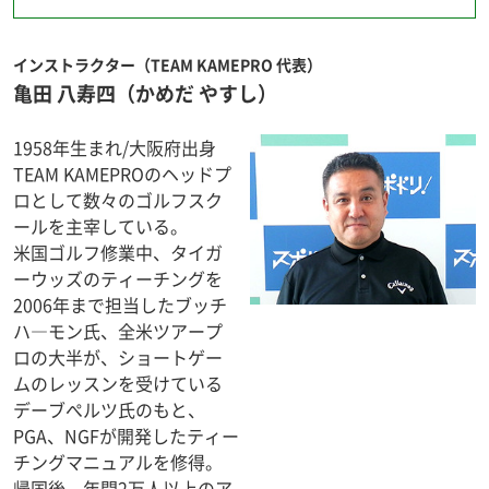
インストラクター（TEAM KAMEPRO 代表）
亀田 八寿四
（かめだ やすし）
1958年生まれ/大阪府出身
TEAM KAMEPROのヘッドプ
ロとして数々のゴルフスク
ールを主宰している。
米国ゴルフ修業中、タイガ
ーウッズのティーチングを
2006年まで担当したブッチ
ハ―モン氏、全米ツアープ
ロの大半が、ショートゲー
ムのレッスンを受けている
デーブぺルツ氏のもと、
PGA、NGFが開発したティー
チングマニュアルを修得。
帰国後、年間2万人以上のア