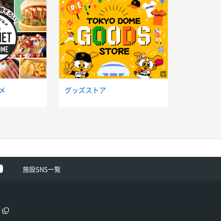
メ
グッズストア
ok
Youtube
施設SNS一覧
用