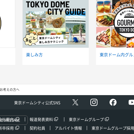
楽しみ方
東京ドーム内グル
お考えの方へ
Instagram
facebo
X
東京ドームシティ公式SNS
会社案内
報道発表資料
東京ドームグループ
ND MESSAGE
新卒採用
契約社員
アルバイト情報
東京ドームグループ採