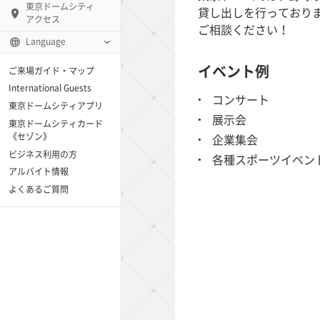
東京ドームシティ
貸し出しを行っており
アクセス
ご相談ください！
Language
イベント例
ご来場ガイド・マップ
テンキュー)
International Guests
コンサート
東京ドームシティアプリ
ー アーモ)
展示会
東京ドームシティカード
《セゾン》
企業集会
ビジネス利用の方
各種スポーツイベン
アルバイト情報
「blue-ing!」
よくあるご質問
センター
ーバーラウンジ)
ケートアリーナ
スポドリ！