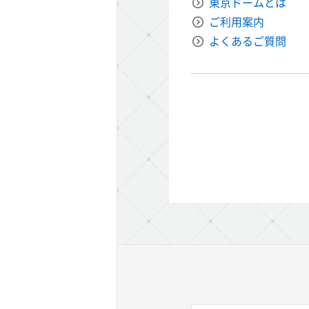
東京ドームとは
ご利用案内
よくあるご質問
エム エム シアター)
ト後楽園