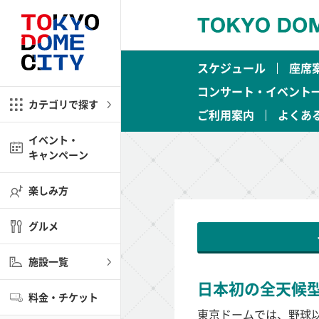
閉じる
閉じる
スケジュール
座席
ム
アミューズメント
コンサート・イベント
カテゴリで探す
ご利用案内
よくあ
ラクションズ
ル
キッズ
イベント・
キャンペーン
楽しみ方
ショップ
OBono!(アソボーノ)
グルメ
融合商業施設
パ ラクーア
施設一覧
ラ
日本初の全天候
ストラン
料金・チケット
京ドーム
東京ドームでは、野球