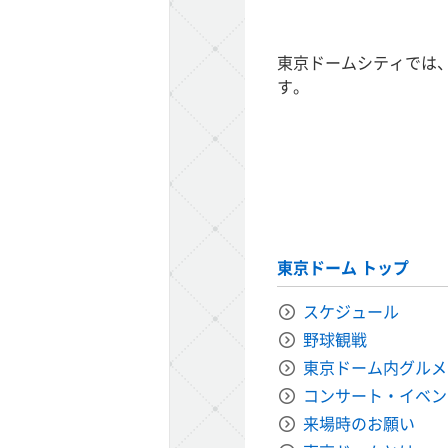
タクスル)
東京ドームシティでは
す。
TADIUM TOKYO
N(ゴファン)
ミーツポート
ハイ！エブリバレー)
東京ドーム トップ
アニタッチ
スケジュール
野球観戦
東京ドーム内グルメ
コンサート・イベン
来場時のお願い