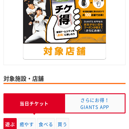
対象施設・店舗
さらにお得！
当日チケット
GIANTS APP
遊ぶ
癒やす
食べる
買う