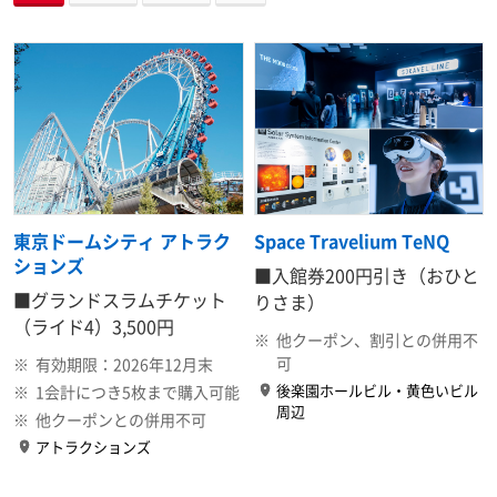
東京ドームシティ アトラク
Space Travelium TeNQ
ションズ
■入館券
200円引き
（おひと
■グランドスラムチケット
りさま）
（ライド4）
3,500円
※
他クーポン、割引との併用不
可
※
有効期限：2026年12月末
後楽園ホールビル・黄色いビル
※
1会計につき5枚まで購入可能
周辺
※
他クーポンとの併用不可
アトラクションズ