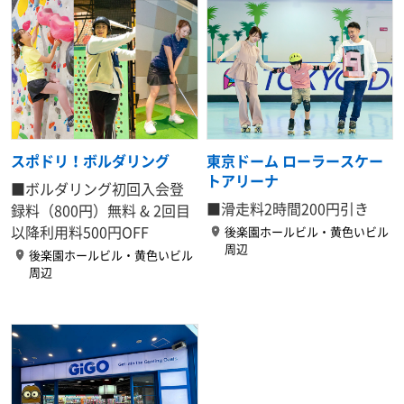
スポドリ！ボルダリング
東京ドーム ローラースケー
トアリーナ
■ボルダリング
初回入会登
■滑走料2時間
200円引き
録料（800円）無料
& 2回目
以降利用料
500円OFF
後楽園ホールビル・黄色いビル
周辺
後楽園ホールビル・黄色いビル
周辺